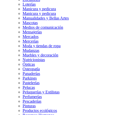
Loterías
Manicura y pedicura
Manicura y pedicura
Manualidades y Bellas Artes
Mascotas
Medios de comunicación
Mensajerías
Mercados
Mercerías
Moda y tiendas de ropa
Mudanzas
Muebles y decoración
Nutricionistas
Ópticas
Osteopatía
Panaderías
Parkings
Pastelerías
Pelucas
Peluquerías y Estilistas
Perfumerías
Pescaderías
Pinturas
Productos ecológicos