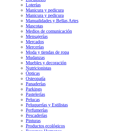
Loterías
Manicura y pedicura
Manicura y pedicura
Manualidades y Bellas Artes
Mascotas
Medios de comunicación
Mensajerías
Mercados
Mercerías
Moda y tiendas de ropa
Mudanzas
Muebles y decoración
Nutricionistas
Ópticas
Osteopatía
Panaderías
Parkings
Pastelerías
Pelucas
Peluquerías y Estilistas
Perfumerías
Pescaderías
Pinturas
Productos ecológicos