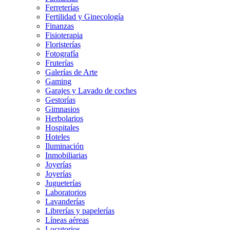
Ferreterías
Fertilidad y Ginecología
Finanzas
Fisioterapia
Floristerías
Fotografía
Fruterías
Galerías de Arte
Gaming
Garajes y Lavado de coches
Gestorías
Gimnasios
Herbolarios
Hospitales
Hoteles
Iluminación
Inmobiliarias
Joyerías
Joyerías
Jugueterías
Laboratorios
Lavanderías
Librerías y papelerías
Líneas aéreas
Locutorios