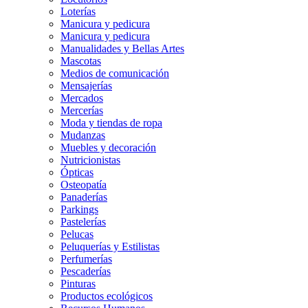
Loterías
Manicura y pedicura
Manicura y pedicura
Manualidades y Bellas Artes
Mascotas
Medios de comunicación
Mensajerías
Mercados
Mercerías
Moda y tiendas de ropa
Mudanzas
Muebles y decoración
Nutricionistas
Ópticas
Osteopatía
Panaderías
Parkings
Pastelerías
Pelucas
Peluquerías y Estilistas
Perfumerías
Pescaderías
Pinturas
Productos ecológicos