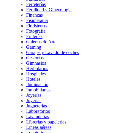
Ferreterías
Fertilidad y Ginecología
Finanzas
Fisioterapia
Floristerías
Fotografía
Fruterías
Galerías de Arte
Gaming
Garajes y Lavado de coches
Gestorías
Gimnasios
Herbolarios
Hospitales
Hoteles
Iluminación
Inmobiliarias
Joyerías
Joyerías
Jugueterías
Laboratorios
Lavanderías
Librerías y papelerías
Líneas aéreas
Locutorios