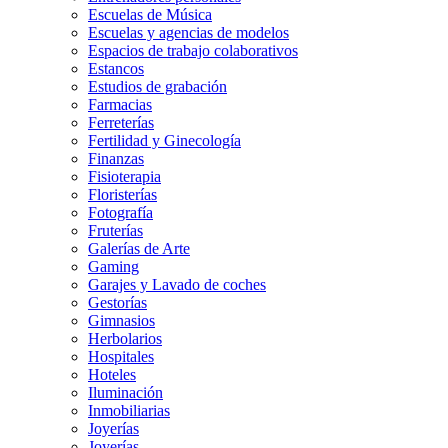
Escuelas de Música
Escuelas y agencias de modelos
Espacios de trabajo colaborativos
Estancos
Estudios de grabación
Farmacias
Ferreterías
Fertilidad y Ginecología
Finanzas
Fisioterapia
Floristerías
Fotografía
Fruterías
Galerías de Arte
Gaming
Garajes y Lavado de coches
Gestorías
Gimnasios
Herbolarios
Hospitales
Hoteles
Iluminación
Inmobiliarias
Joyerías
Joyerías