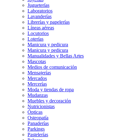
Jugueterías
Laboratorios
Lavanderías
Librerías y papelerías
Líneas aéreas
Locutorios
Loterías
Manicura y pedicura
Manicura y pedicura
Manualidades y Bellas Artes
Mascotas
Medios de comunicación
Mensajerías
Mercados
Mercerías
Moda y tiendas de ropa
Mudanzas
Muebles y decoración
Nutricionistas
Ópticas
Osteopatía
Panaderías
Parkings
Pastelerías