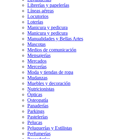
Librerías y papelerías
Líneas aéreas
Locutorios
Loterías
Manicura y pedicura
Manicura y pedicura
Manualidades y Bellas Artes
Mascotas
Medios de comunicación
Mensajerías
Mercados
Mercerías
Moda y tiendas de ropa
Mudanzas
Muebles y decoración
Nutricionistas
Ópticas
Osteopatía
Panaderías
Parkings
Pastelerías
Pelucas
Peluquerías y Estilistas
Perfumerías