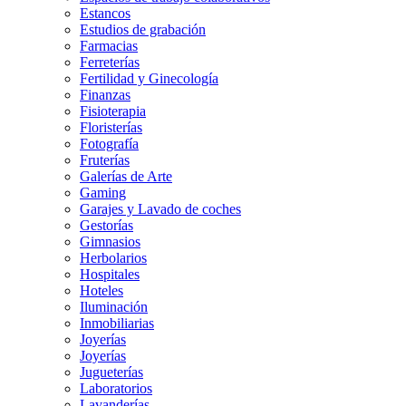
Estancos
Estudios de grabación
Farmacias
Ferreterías
Fertilidad y Ginecología
Finanzas
Fisioterapia
Floristerías
Fotografía
Fruterías
Galerías de Arte
Gaming
Garajes y Lavado de coches
Gestorías
Gimnasios
Herbolarios
Hospitales
Hoteles
Iluminación
Inmobiliarias
Joyerías
Joyerías
Jugueterías
Laboratorios
Lavanderías