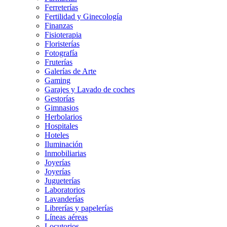
Ferreterías
Fertilidad y Ginecología
Finanzas
Fisioterapia
Floristerías
Fotografía
Fruterías
Galerías de Arte
Gaming
Garajes y Lavado de coches
Gestorías
Gimnasios
Herbolarios
Hospitales
Hoteles
Iluminación
Inmobiliarias
Joyerías
Joyerías
Jugueterías
Laboratorios
Lavanderías
Librerías y papelerías
Líneas aéreas
Locutorios