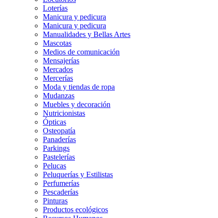
Loterías
Manicura y pedicura
Manicura y pedicura
Manualidades y Bellas Artes
Mascotas
Medios de comunicación
Mensajerías
Mercados
Mercerías
Moda y tiendas de ropa
Mudanzas
Muebles y decoración
Nutricionistas
Ópticas
Osteopatía
Panaderías
Parkings
Pastelerías
Pelucas
Peluquerías y Estilistas
Perfumerías
Pescaderías
Pinturas
Productos ecológicos