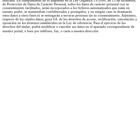
indicada. En cumplimiento de lo dispuesto en la Ley Orgánica 15/1999, de 13 de diciembre,
de Protección de Datos de Carácter Personal, todos los datos de carácter personal con su
consentimiento facilitados, serán incorporados a los ficheros automatizados que están en
nuestro poder, se mantendrán confidenciales y protegidos, y en ningún caso se destinarán
estos datos a otros fines ni se entregarán a terceras personas sin su consentimiento. Asimismo,
respecto de los citados datos, goza Ud. de los derechos de acceso, rectificación, cancelación y
oposición en los términos establecidos en la Ley de referencia. Para el ejercicio de los
derechos del titular, podrá modificar o cancelar sus datos en el apartado correspondiente de
nuestro portal, o bien por teléfono, fax, o carta a nuestra dirección