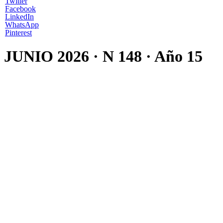
Twitter
Facebook
LinkedIn
WhatsApp
Pinterest
JUNIO 2026 · N 148 · Año 15