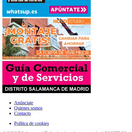
Anúnciate
Quienes somos
Contacto
Política de cookies