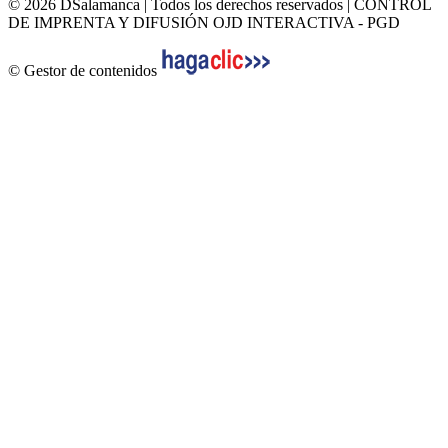
© 2026 DSalamanca | Todos los derechos reservados | CONTROL
DE IMPRENTA Y DIFUSIÓN OJD INTERACTIVA - PGD
© Gestor de contenidos