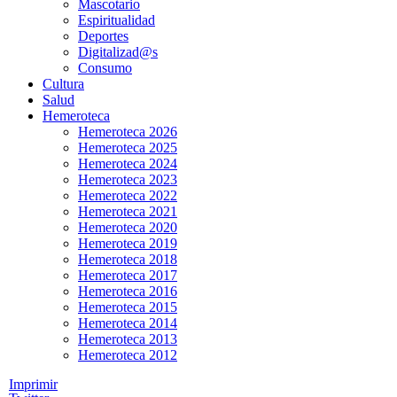
Mascotario
Espiritualidad
Deportes
Digitalizad@s
Consumo
Cultura
Salud
Hemeroteca
Hemeroteca 2026
Hemeroteca 2025
Hemeroteca 2024
Hemeroteca 2023
Hemeroteca 2022
Hemeroteca 2021
Hemeroteca 2020
Hemeroteca 2019
Hemeroteca 2018
Hemeroteca 2017
Hemeroteca 2016
Hemeroteca 2015
Hemeroteca 2014
Hemeroteca 2013
Hemeroteca 2012
Imprimir