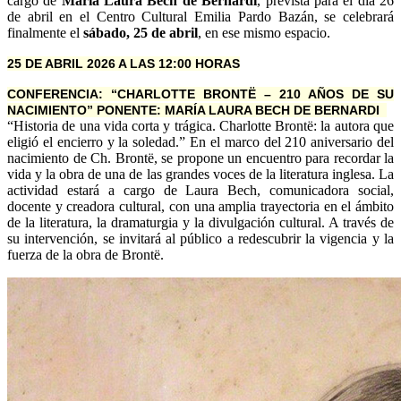
cargo de
María Laura Bech de Bernardi
, prevista para el día 26
de abril en el Centro Cultural Emilia Pardo Bazán, se celebrará
finalmente el
sábado, 25 de abril
, en ese mismo espacio.
25 DE ABRIL 2026 A LAS 12:00 HORAS
CONFERENCIA: “CHARLOTTE BRONTË – 210 AÑOS DE SU
NACIMIENTO” PONENTE: MARÍA LAURA BECH DE BERNARDI
“Historia de una vida corta y trágica. Charlotte Brontë: la autora que
eligió el encierro y la soledad.” En el marco del 210 aniversario del
nacimiento de Ch. Brontë, se propone un encuentro para recordar la
vida y la obra de una de las grandes voces de la literatura inglesa. La
actividad estará a cargo de Laura Bech, comunicadora social,
docente y creadora cultural, con una amplia trayectoria en el ámbito
de la literatura, la dramaturgia y la divulgación cultural. A través de
su intervención, se invitará al público a redescubrir la vigencia y la
fuerza de la obra de Brontë.