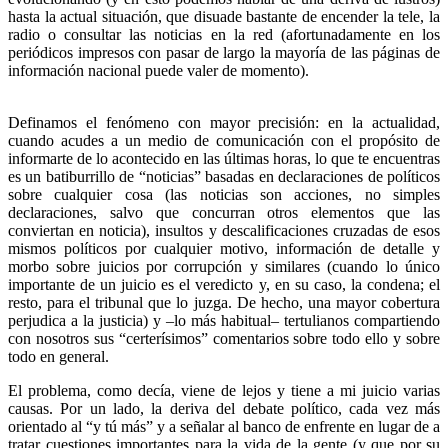
hasta la actual situación, que disuade bastante de encender la tele, la
radio o consultar las noticias en la red (afortunadamente en los
periódicos impresos con pasar de largo la mayoría de las páginas de
información nacional puede valer de momento).
Definamos el fenómeno con mayor precisión: en la actualidad,
cuando acudes a un medio de comunicación con el propósito de
informarte de lo acontecido en las últimas horas, lo que te encuentras
es un batiburrillo de “noticias” basadas en declaraciones de políticos
sobre cualquier cosa (las noticias son acciones, no simples
declaraciones, salvo que concurran otros elementos que las
conviertan en noticia), insultos y descalificaciones cruzadas de esos
mismos políticos por cualquier motivo, información de detalle y
morbo sobre juicios por corrupción y similares (cuando lo único
importante de un juicio es el veredicto y, en su caso, la condena; el
resto, para el tribunal que lo juzga. De hecho, una mayor cobertura
perjudica a la justicia) y –lo más habitual– tertulianos compartiendo
con nosotros sus “certerísimos” comentarios sobre todo ello y sobre
todo en general.
El problema, como decía, viene de lejos y tiene a mi juicio varias
causas. Por un lado, la deriva del debate político, cada vez más
orientado al “y tú más” y a señalar al banco de enfrente en lugar de a
tratar cuestiones importantes para la vida de la gente (y que por su