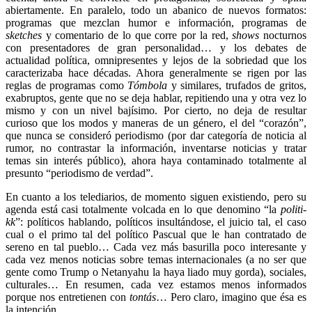
abiertamente. En paralelo, todo un abanico de nuevos formatos:
programas que mezclan humor e información, programas de
sketches
y comentario de lo que corre por la red,
shows
nocturnos
con presentadores de gran personalidad… y los debates de
actualidad política, omnipresentes y lejos de la sobriedad que los
caracterizaba hace décadas. Ahora generalmente se rigen por las
reglas de programas como
Tómbola
y similares, trufados de gritos,
exabruptos, gente que no se deja hablar, repitiendo una y otra vez lo
mismo y con un nivel bajísimo. Por cierto, no deja de resultar
curioso que los modos y maneras de un género, el del “corazón”,
que nunca se consideró periodismo (por dar categoría de noticia al
rumor, no contrastar la información, inventarse noticias y tratar
temas sin interés público), ahora haya contaminado totalmente al
presunto “periodismo de verdad”.
En cuanto a los telediarios, de momento siguen existiendo, pero su
agenda está casi totalmente volcada en lo que denomino “la
politi-
kk
”: políticos hablando, políticos insultándose, el juicio tal, el caso
cual o el primo tal del político Pascual que le han contratado de
sereno en tal pueblo… Cada vez más basurilla poco interesante y
cada vez menos noticias sobre temas internacionales (a no ser que
gente como Trump o Netanyahu la haya liado muy gorda), sociales,
culturales… En resumen, cada vez estamos menos informados
porque nos entretienen con
tontás
… Pero claro, imagino que ésa es
la intención.