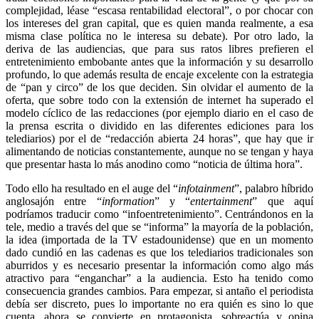
complejidad, léase “escasa rentabilidad electoral”, o por chocar con
los intereses del gran capital, que es quien manda realmente, a esa
misma clase política no le interesa su debate). Por otro lado, la
deriva de las audiencias, que para sus ratos libres prefieren el
entretenimiento embobante antes que la información y su desarrollo
profundo, lo que además resulta de encaje excelente con la estrategia
de “pan y circo” de los que deciden. Sin olvidar el aumento de la
oferta, que sobre todo con la extensión de internet ha superado el
modelo cíclico de las redacciones (por ejemplo diario en el caso de
la prensa escrita o dividido en las diferentes ediciones para los
telediarios) por el de “redacción abierta 24 horas”, que hay que ir
alimentando de noticias constantemente, aunque no se tengan y haya
que presentar hasta lo más anodino como “noticia de última hora”.
Todo ello ha resultado en el auge del “
infotainment
”, palabro híbrido
anglosajón entre “
information
” y “
entertainment
” que aquí
podríamos traducir como “infoentretenimiento”. Centrándonos en la
tele, medio a través del que se “informa” la mayoría de la población,
la idea (importada de la TV estadounidense) que en un momento
dado cundió en las cadenas es que los telediarios tradicionales son
aburridos y es necesario presentar la información como algo más
atractivo para “enganchar” a la audiencia. Esto ha tenido como
consecuencia grandes cambios. Para empezar, si antaño el periodista
debía ser discreto, pues lo importante no era quién es sino lo que
cuenta, ahora se convierte en protagonista, sobreactúa y opina