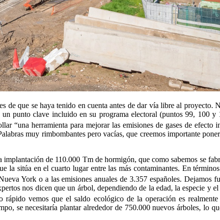
 de que se haya tenido en cuenta antes de dar vía libre al proyecto. No
 un punto clave incluido en su programa electoral (puntos 99, 100 y 
ollar “una herramienta para mejorar las emisiones de gases de efecto in
 Palabras muy rimbombantes pero vacías, que creemos importante poner 
a implantación de 110.000 Tm de hormigón, que como sabemos se fabrica
que la sitúa en el cuarto lugar entre las más contaminantes. En términ
 Nueva York o a las emisiones anuales de 3.357 españoles. Dejamos fu
expertos nos dicen que un árbol, dependiendo de la edad, la especie y 
lo rápido vemos que el saldo ecológico de la operación es realmente
iempo, se necesitaría plantar alrededor de 750.000 nuevos árboles, lo 