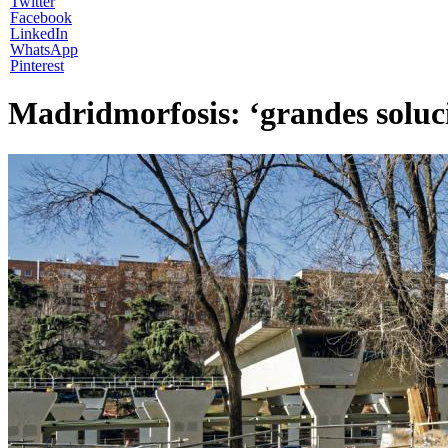
Twitter
Facebook
LinkedIn
WhatsApp
Pinterest
Madridmorfosis: ‘grandes soluci