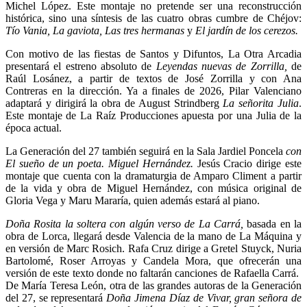
Michel López. Este montaje no pretende ser una reconstrucción
histórica, sino una síntesis de las cuatro obras cumbre de Chéjov:
Tío Vania, La gaviota, Las tres hermanas
y
El jardín de los cerezos.
Con motivo de las fiestas de Santos y Difuntos, La Otra Arcadia
presentará el estreno absoluto de
Leyendas nuevas de Zorrilla,
de
Raúl Losánez, a partir de textos de José Zorrilla y con Ana
Contreras en la dirección. Ya a finales de 2026, Pilar Valenciano
adaptará y dirigirá la obra de August Strindberg
La señorita Julia
.
Este montaje de La Raíz Producciones apuesta por una Julia de la
época actual.
La Generación del 27 también seguirá en la Sala Jardiel Poncela
con
El sueño de un poeta. Miguel Hernández.
Jesús Cracio dirige este
montaje que cuenta con la dramaturgia de Amparo Climent a partir
de la vida y obra de Miguel Hernández, con música original de
Gloria Vega y Maru Mararía, quien además estará al piano.
Doña Rosita la soltera con algún verso de La Carrá,
basada en la
obra de Lorca, llegará desde Valencia de la mano de La Máquina y
en versión de Marc Rosich. Rafa Cruz dirige a Gretel Stuyck, Nuria
Bartolomé, Roser Arroyas y Candela Mora, que ofrecerán una
versión de este texto donde no faltarán canciones de Rafaella Carrá.
De María Teresa León, otra de las grandes autoras de la Generación
del 27, se representará
Doña Jimena Díaz de Vivar, gran señora de