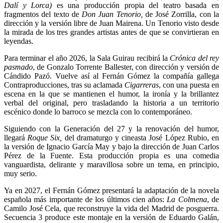
Dalí y Lorca)
es una producción propia del teatro basada en
fragmentos del texto de
Don Juan Tenorio,
de José Zorrilla, con la
dirección y la versión libre de Juan Mairena. Un Tenorio visto desde
la mirada de los tres grandes artistas antes de que se convirtieran en
leyendas.
Para terminar el año 2026, la Sala Guirau recibirá la
Crónica del rey
pasmado
, de Gonzalo Torrente Ballester, con dirección y versión de
Cándido Pazó. Vuelve así al Fernán Gómez la compañía gallega
Contraproducciones, tras su aclamada
Cigarreras
, con una puesta en
escena en la que se mantienen el humor, la ironía y la brillantez
verbal del original, pero trasladando la historia a un territorio
escénico donde lo barroco se mezcla con lo contemporáneo.
Siguiendo con la Generación del 27 y la renovación del humor,
llegará
Roque Six,
del dramaturgo y cineasta José López Rubio, en
la versión de Ignacio García May y bajo la dirección de Juan Carlos
Pérez de la Fuente. Esta producción propia es una comedia
vanguardista, delirante y maravillosa sobre un tema, en principio,
muy serio.
Ya en 2027, el Fernán Gómez presentará la adaptación de la novela
española más importante de los últimos cien años:
La Colmena
, de
Camilo José Cela, que reconstruye la vida del Madrid de posguerra.
Secuencia 3 produce este montaje en la versión de Eduardo Galán,