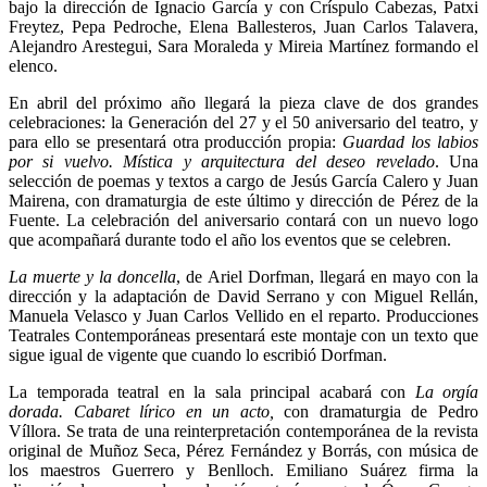
bajo la dirección de Ignacio García y con Críspulo Cabezas, Patxi
Freytez, Pepa Pedroche, Elena Ballesteros, Juan Carlos Talavera,
Alejandro Arestegui, Sara Moraleda y Mireia Martínez formando el
elenco.
En abril del próximo año llegará la pieza clave de dos grandes
celebraciones: la Generación del 27 y el 50 aniversario del teatro, y
para ello se presentará otra producción propia:
Guardad los labios
por si vuelvo. Mística y arquitectura del deseo revelado
. Una
selección de poemas y textos a cargo de Jesús García Calero y Juan
Mairena, con dramaturgia de este último y dirección de Pérez de la
Fuente. La celebración del aniversario contará con un nuevo logo
que acompañará durante todo el año los eventos que se celebren.
La muerte y la doncella
, de Ariel Dorfman, llegará en mayo con la
dirección y la adaptación de David Serrano y con Miguel Rellán,
Manuela Velasco y Juan Carlos Vellido en el reparto. Producciones
Teatrales Contemporáneas presentará este montaje con un texto que
sigue igual de vigente que cuando lo escribió Dorfman.
La temporada teatral en la sala principal acabará con
La orgía
dorada. Cabaret lírico en un acto,
con dramaturgia de Pedro
Víllora. Se trata de una reinterpretación contemporánea de la revista
original de Muñoz Seca, Pérez Fernández y Borrás, con música de
los maestros Guerrero y Benlloch. Emiliano Suárez firma la