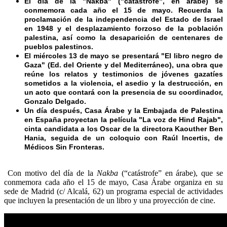
El día de la "Nakba" ("catástrofe", en árabe) se
conmemora cada año el 15 de mayo. Recuerda la
proclamación de la independencia del Estado de Israel
en 1948 y el desplazamiento forzoso de la población
palestina, así como la desaparición de centenares de
pueblos palestinos.
El miércoles 13 de mayo se presentará "El libro negro de
Gaza" (Ed. del Oriente y del Mediterráneo), una obra que
reúne los relatos y testimonios de jóvenes gazatíes
sometidos a la violencia, el asedio y la destrucción, en
un acto que contará con la presencia de su coordinador,
Gonzalo Delgado.
Un día después, Casa Árabe y la Embajada de Palestina
en España proyectan la película "La voz de Hind Rajab",
cinta candidata a los Oscar de la directora Kaouther Ben
Hania, seguida de un coloquio con Raúl Incertis, de
Médicos Sin Fronteras.
Con motivo del día de la
Nakba
(“catástrofe” en árabe), que se
conmemora cada año el 15 de mayo, Casa Árabe organiza en su
sede de Madrid (c/ Alcalá, 62) un programa especial de actividades
que incluyen la presentación de un libro y una proyección de cine.