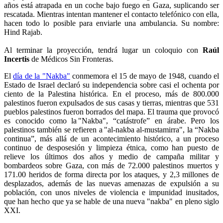
años está atrapada en un coche bajo fuego en Gaza, suplicando ser
rescatada. Mientras intentan mantener el contacto telefónico con ella,
hacen todo lo posible para enviarle una ambulancia. Su nombre:
Hind Rajab.
Al terminar la proyección, tendrá lugar un coloquio con
Raúl
Incertis
de Médicos Sin Fronteras.
El
día de la "Nakba"
conmemora el 15 de mayo de 1948, cuando el
Estado de Israel declaró su independencia sobre casi el ochenta por
ciento de la Palestina histórica. En el proceso, más de 800.000
palestinos fueron expulsados de sus casas y tierras, mientras que 531
pueblos palestinos fueron borrados del mapa. El trauma que provocó
es conocido como la "Nakba", “catástrofe” en árabe. Pero los
palestinos también se refieren a "al-nakba al-mustamirra", la “Nakba
continua”, más allá de un acontecimiento histórico, a un proceso
continuo de desposesión y limpieza étnica, como han puesto de
relieve los últimos dos años y medio de campaña militar y
bombardeos sobre Gaza, con más de 72.000 palestinos muertos y
171.00 heridos de forma directa por los ataques, y 2,3 millones de
desplazados, además de las nuevas amenazas de expulsión a su
población, con unos niveles de violencia e impunidad inusitados,
que han hecho que ya se hable de una nueva "nakba" en pleno siglo
XXI.