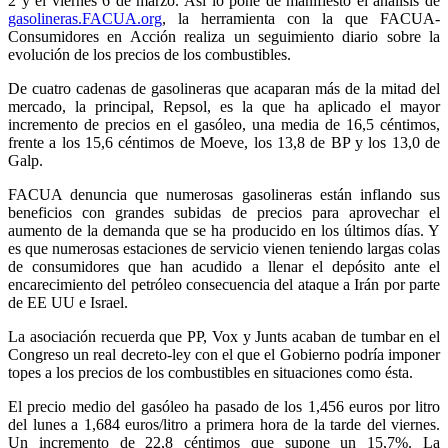
2 y el viernes 6 de marzo. Así lo pone de manifiesto el análisis de
gasolineras.FACUA.org
, la herramienta con la que FACUA-
Consumidores en Acción realiza un seguimiento diario sobre la
evolución de los precios de los combustibles.
De cuatro cadenas de gasolineras que acaparan más de la mitad del
mercado, la principal, Repsol, es la que ha aplicado el mayor
incremento de precios en el gasóleo, una media de 16,5 céntimos,
frente a los 15,6 céntimos de Moeve, los 13,8 de BP y los 13,0 de
Galp.
FACUA denuncia que numerosas gasolineras están inflando sus
beneficios con grandes subidas de precios para aprovechar el
aumento de la demanda que se ha producido en los últimos días. Y
es que numerosas estaciones de servicio vienen teniendo largas colas
de consumidores que han acudido a llenar el depósito ante el
encarecimiento del petróleo consecuencia del ataque a Irán por parte
de EE UU e Israel.
La asociación recuerda que PP, Vox y Junts acaban de tumbar en el
Congreso un real decreto-ley con el que el Gobierno podría imponer
topes a los precios de los combustibles en situaciones como ésta.
El precio medio del gasóleo ha pasado de los 1,456 euros por litro
del lunes a 1,684 euros/litro a primera hora de la tarde del viernes.
Un incremento de 22,8 céntimos que supone un 15,7%. La