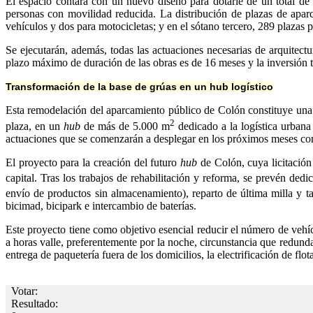
El espacio contará con un nuevo diseño para dotarle de un total de 
personas con movilidad reducida. La distribución de plazas de aparc
vehículos y dos para motocicletas; y en el sótano tercero, 289 plazas p
Se ejecutarán, además, todas las actuaciones necesarias de arquitectu
plazo máximo de duración de las obras es de 16 meses y la inversión t
Transformación de la base de grúas en un hub logístico
Esta remodelación del aparcamiento público de Colón constituye una 
2
plaza, en un
hub
de más de 5.000 m
dedicado a la logística urbana
actuaciones que se comenzarán a desplegar en los próximos meses com
El proyecto para la creación del futuro
hub
de Colón, cuya licitación
capital. Tras los trabajos de rehabilitación y reforma, se prevén ded
envío de productos sin almacenamiento), reparto de última milla y t
bicimad, bicipark e intercambio de baterías.
Este proyecto tiene como objetivo esencial reducir el número de vehícu
a horas valle, preferentemente por la noche, circunstancia que redunda
entrega de paquetería fuera de los domicilios, la electrificación de fl
Votar:
Resultado: