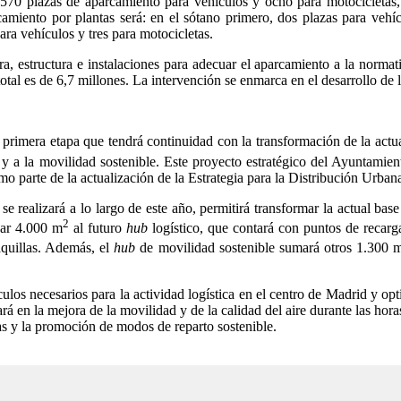
570 plazas de aparcamiento para vehículos y ocho para motocicletas, di
amiento por plantas será: en el sótano primero, dos plazas para vehíc
ara vehículos y tres para motocicletas.
ra, estructura e instalaciones para adecuar el aparcamiento a la norma
otal es de 6,7 millones. La intervención se enmarca en el desarrollo de
primera etapa que tendrá continuidad con la transformación de la actu
 y a la movilidad sostenible. Este proyecto estratégico del Ayuntami
o parte de la actualización de la Estrategia para la Distribución Ur
 se realizará a lo largo de este año, permitirá transformar la actual 
2
icar 4.000 m
al futuro
hub
logístico, que contará con puntos de recarg
aquillas. Además, el
hub
de movilidad sostenible sumará otros 1.300 
los necesarios para la actividad logística en el centro de Madrid y opti
rá en la mejora de la movilidad y de la calidad del aire durante las hor
otas y la promoción de modos de reparto sostenible.