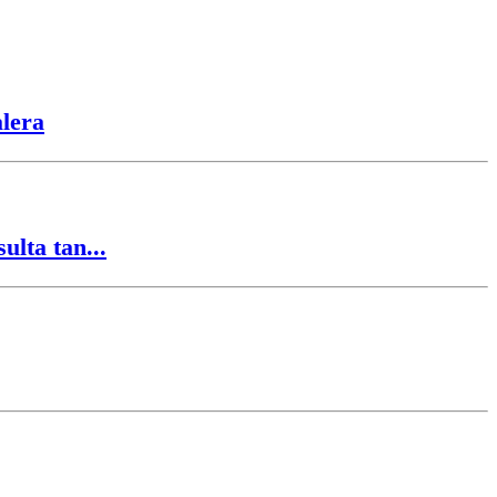
alera
ulta tan...