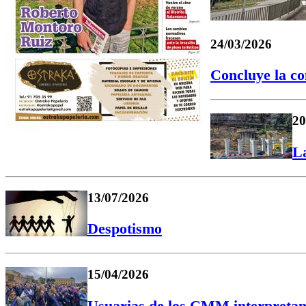
24/03/2026
Concluye la co
20
La
13/07/2026
Despotismo
15/04/2026
Usuarias de los CMM interpretan 