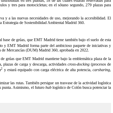
stribuidas en tres plantas, 18 de las cuales estarán reservadas para
ulos y tres para motocicletas; en el sótano segundo, 279 plazas para
tiva y a las nuevas necesidades de uso, mejorando la accesibilidad. El
 la Estrategia de Sostenibilidad Ambiental Madrid 360.
al base de grúas, que EMT Madrid tiene también bajo el suelo de esta
ento y EMT Madrid forma parte del ambicioso paquete de iniciativas y
bana de Mercancías (DUM) Madrid 360, aprobada en 2022.
base de grúas que EMT Madrid mantiene bajo la emblemática plaza de la
a, plazas de carga y descarga, actividades
cross-docking
(procesos de
2
m
y estará equipado con carga eléctrica de alta potencia,
carsharing
,
mizar las rutas. También persigue un trasvase de la actividad logística
as punta. Asimismo, el futuro
hub
logístico de Colón busca potenciar la