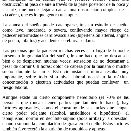
obstrucción al paso de aire a través de la parte posterior de la boca y
la nariz, que puede llegar a causar una obstrucción completa de la
vía aérea, que es lo que genera una apnea.
La apnea del sueño puede catalogarse, tras un estudio de sueño,
como leve, moderada o severa, conllevando mayor riesgo de
padecer enfermedades cardiovasculares (hipertensión arterial, angina
de pecho, infartos) y accidentes cerebrovasculares.
Las personas que la padecen muchas veces a lo largo de la noche
presentan fragmentación del sueño, lo que hace que no descansen
bien o se despierten muchas veces; sensación de no descansar a
pesar de dormir 6-8 horas; dolor de cabeza por la mañana o mucho
sueño durante la tarde. Esta circunstancia última resulta muy
importante, sobre todo si a nivel laboral necesitan la máxima
concentración o ejecutan actividades que puedan conllevar un
riesgo laboral.
Aunque existe un cierto componente hereditario (el 70% de las
personas que roncan tienen padres que también lo hacen), hay
factores agravantes, como el consumo de sustancias que tengan
cierto poder relajante (alcohol, ansiolíticos e hipnóticos), el
tabaquismo, dormir en decúbito supino (boca arriba) y la obesidad,
cuando supone la acumulación de grasa en el cuello. Estos factores
también favorecerán la aparición de ronquidos y apneas.