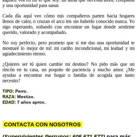
y una oportunidad para sanar.
Cada día aquí veo cómo mis compañeros parten hacia hogares
llenos de calor, o cruzan el arco iris sin haberlo conocido nunca. Yo
sigo esperando, soñando con encontrar un lugar donde sentirme
querido, valorado y acompañado.
No soy perfecto, pero prometo que si me das una oportunidad te
mostraré lo mejor de mí: mi cariño incondicional, mi lealtad y mi
agradecimiento eterno.
¿Quieres ser tú quien cambie mi destino? No pido más que un
rincón en tu casa, un poquito de paciencia y mucho amor. ¿Me
ayudas a encontrar ese hogar o familia de acogida que tanto
necesito?
TIPO:
Perro.
RAZA:
Mestizo.
EDAD:
7 años aprox.
CONTACTA CON NOSOTROS
(
Supervivientes
Perrunos:
605 671 577
)
para más