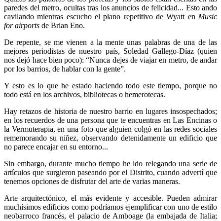
paredes del metro, ocultas tras los anuncios de felicidad... Esto ando
cavilando mientras escucho el piano repetitivo de Wyatt en
Music
for airports
de Brian Eno.
De repente, se me vienen a la mente unas palabras de una de las
mejores periodistas de nuestro país, Soledad Gallego-Díaz (quien
nos dejó hace bien poco): “Nunca dejes de viajar en metro, de andar
por los barrios, de hablar con la gente”.
Y esto es lo que he estado haciendo todo este tiempo, porque no
todo está en los archivos, bibliotecas o hemerotecas.
Hay retazos de historia de nuestro barrio en lugares insospechados;
en los recuerdos de una persona que te encuentras en Las Encinas o
la Vermuterapia, en una foto que alguien colgó en las redes sociales
rememorando su niñez, observando detenidamente un edificio que
no parece encajar en su entorno...
Sin embargo, durante mucho tiempo he ido relegando una serie de
artículos que surgieron paseando por el Distrito, cuando advertí que
tenemos opciones de disfrutar del arte de varias maneras.
Arte arquitectónico, el más evidente y accesible. Pueden admirar
muchísimos edificios como podríamos ejemplificar con uno de estilo
neobarroco francés, el palacio de Amboage (la embajada de Italia;