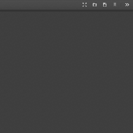
Vista
Modo
Abrir
Descargar
Her
actual
de
presentación